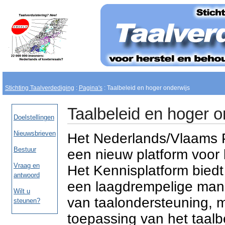
Stichting Taalverdediging
:
Pagina's
:
Taalbeleid en hoger onderwijs
Taalbeleid en hoger o
Doelstellingen
Nieuwsbrieven
Het Nederlands/Vlaams P
Bestuur
een nieuw platform voor 
Vraag en
Het Kennisplatform biedt 
antwoord
een laagdrempelige mani
Wilt u
van taalondersteuning, m
steunen?
toepassing van het taalbe